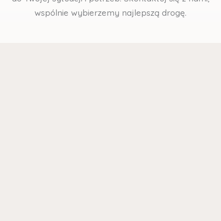
wspólnie wybierzemy najlepszą drogę.
— 01
Terapia indywidualna i konsultacje
psychologiczne
Pomagamy osobom dorosłym i młodzieży
przejść przez trudne emocje, lęki, stres
czy kryzysy życiowe. W bezpiecznej
przestrzeni możesz opowiedzieć swoją
historię i otrzymać realne wsparcie.
— 02
Pomoc dla dzieci, młodzieży, małżeństw
i partnerów