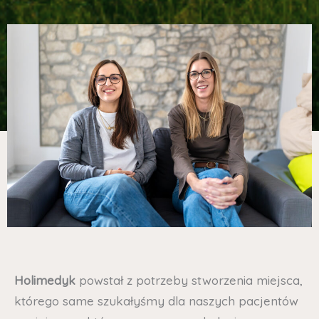
Holimedyk
powstał z potrzeby stworzenia miejsca,
którego same szukałyśmy dla naszych pacjentów