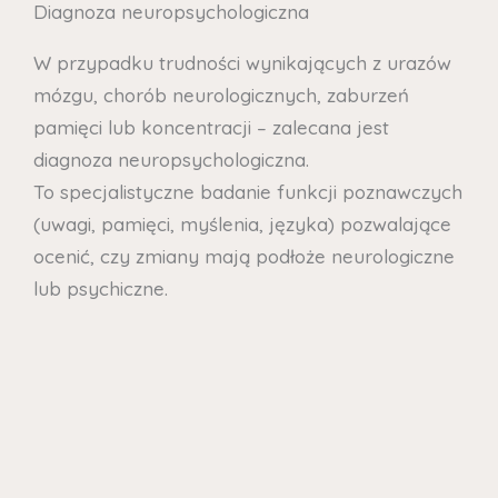
Diagnoza neuropsychologiczna
W przypadku trudności wynikających z urazów
mózgu, chorób neurologicznych, zaburzeń
pamięci lub koncentracji – zalecana jest
diagnoza neuropsychologiczna.
To specjalistyczne badanie funkcji poznawczych
(uwagi, pamięci, myślenia, języka) pozwalające
ocenić, czy zmiany mają podłoże neurologiczne
lub psychiczne.
Tego typu diagnoza jest często zalecana
w przypadku:
przebytych urazów głowy lub wypadków,
chorób neurologicznych (np. padaczka,